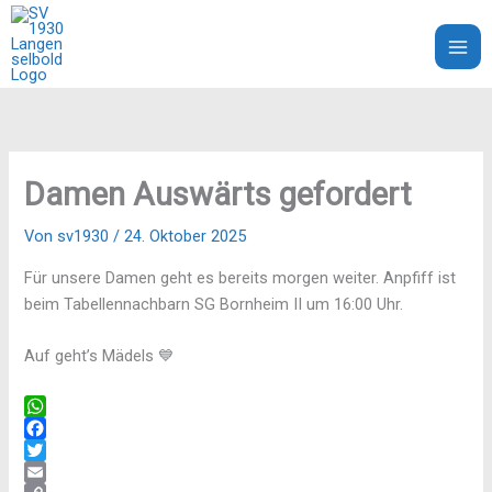
Zum
Inhalt
SV 1930 Langenselbold e.V.
springen
Damen Auswärts gefordert
Von
sv1930
/
24. Oktober 2025
Für unsere Damen geht es bereits morgen weiter. Anpfiff ist
beim Tabellennachbarn SG Bornheim II um 16:00 Uhr.
Auf geht’s Mädels 💙
W
h
F
a
a
T