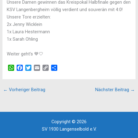
Unsere Damen gewinnen das Kreispokal Halbfinale gegen den
KSV Langenbergheim völlig verdient und souverän mit 4:0!
Unsere Tore erzielten:
2x Jenny Wicklein
1x Laura Hestermann
1x Sarah Ohling
Weiter geht’s 💙🤍
W
F
T
E
C
T
h
a
w
m
o
e
a
c
i
a
p
i
t
e
t
i
y
l
←
Vorheriger Beitrag
Nächster Beitrag
→
s
b
t
l
L
e
A
o
e
i
n
p
o
r
n
p
k
k
Copyright © 2026
SV 1930 Langenselbold e.V.