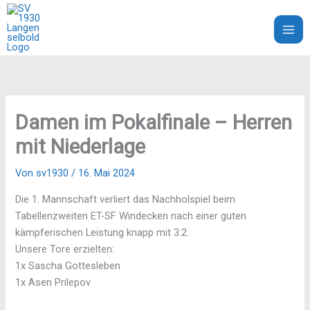
Zum
Inhalt
SV 1930 Langenselbold e.V.
springen
Damen im Pokalfinale – Herren
mit Niederlage
Von
sv1930
/
16. Mai 2024
Die 1. Mannschaft verliert das Nachholspiel beim
Tabellenzweiten ET-SF Windecken nach einer guten
kämpferischen Leistung knapp mit 3:2.
Unsere Tore erzielten:
1x Sascha Gottesleben
1x Asen Prilepov