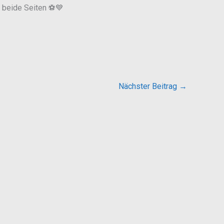
r beide Seiten ⚽️💙
Nächster Beitrag
→