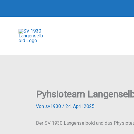
Zum
Inhalt
springen
SV 1930 Langen
e.V.
Pyhsioteam Langenselb
Von
sv1930
/
24. April 2025
Der SV 1930 Langenselbold und das Physiot