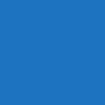
Das Programm vom Nachwuchs
Reserve auswärts gefordert
Danke an den GTÜ
Schwerer Verlust bei den 30ern
Erste siegt im Spitzenspiel
Heimspieltag der Herren
Erste mit Kantersieg – Zwote mit knapper Niederlag
Heimspiele der Herren
LaLem Supermarkt neuer Sponsor der 30er
Alle Spiele der Jugend im Überblick
Erste verliert erneut – Reserve mit starken Punkt
Beide Herrenteams Auswärts gefordert
Damen mit erfolgreichen Testspiel
F-Junioren Jahrgang 2018 gesucht
Damen testen heute gegen Kefenrod
Die Spiele der Jugend im Überblick
Beide Herrenteams mit Niederlagen – Damen ebenfa