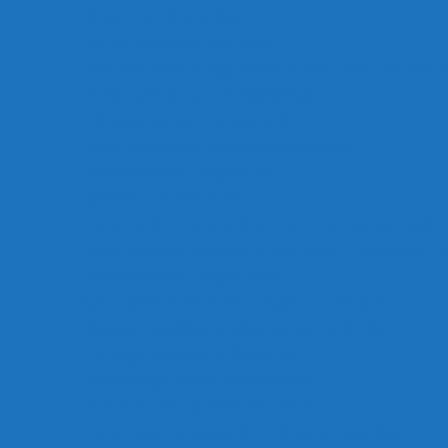
Herren mit Heimspielen
Damen Auswärts gefordert
30er Nachwuchs sagt Danke an die DEVK Thorsten 
Herren und Damen mit Niederlage
Die Jugendspiele im Überblick
Beide Herrenteams auswärts gefordert
Reserve verliert unglücklich
Reserve mit Heimspiel
Erste verliert Derby in Unterzahl in letzter Sekunde
Derby und Spitzenspiel für die Erste – Reserve in E
Reserve verliert enges Spiel
Stern des Sports in Bronze geht an die 30er
Reserve auswärts in Mittelbuchen gefordert
Die Jugendspiele im Überblick
Kantersiege beider Herrenteams
Heimspiel Doppelpack der Herren
Erste weiterhin Siegreich – Reserve unterliegt