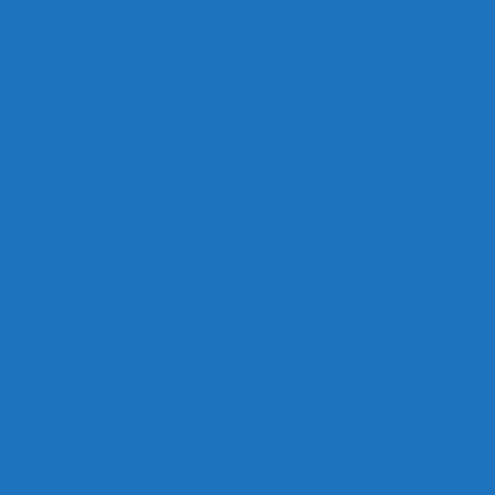
ste dennoch Siegreich
akt
 Spielfrei – Damen mit Saisonstart in Bad Nauheim