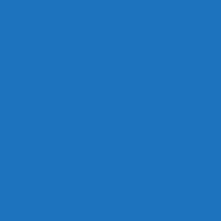
Erste gewinnt Restrundenauftakt – Reserve verliert 
1.Mannschaft startet in die Rückrunde
Reserve verliert Torfestival
Reserve auswärts gefordert
Starker Test der Ersten – Reserve verliert
Herren mit Heimspielen
Herren gewinnen eigenen Wintercup
Reserve Donnerstagabend in Somborn
Jugend startet wieder
Herren Wintercup in den Startlöchern
Nächster Test der 1. Mannschaft
Herren starten in Vorbereitung
Neue Trikots für D- und C-Juniorinnen
G2 erhält Trainingsshirts von Pflegedienst Selbold
B-Juniorinnen für Saison 26/27 gesucht
Badtke Edelstahl Cup 2026 mit Hightlight
Bambini Trainer gesucht
D-Juniorinnen sind Herbstmeister