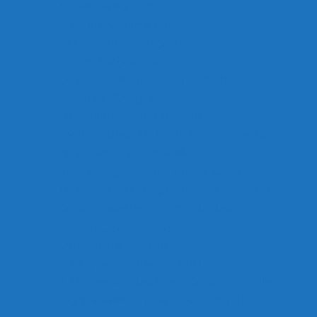
Auswärtssieg für die Erste
Erste mit Nachholspiel
Beide Herrenteams gewinnen
Heimspieltag der Herren
Dominik Sauer bleibt Trainer der Herren
Bambinis 2022 gesucht
Herren verlieren beide Spiele
Badtke Edelstahl Cup mit Jannik Freestyle
Herren wie Damen Auswärts
Ortsturnier geht in die nächste Runde
Dominante Heimsiege beider Herrenteams
Damen Auswärts – Herren Zuhause
Reserve gewinnt Derby
Derby für die Reserve
Erste gewinnt Auswärtsspiel
1. Mannschaft auswärts – Damen ebenfalls
Tag des Mädchenfussballs bei den 30ern