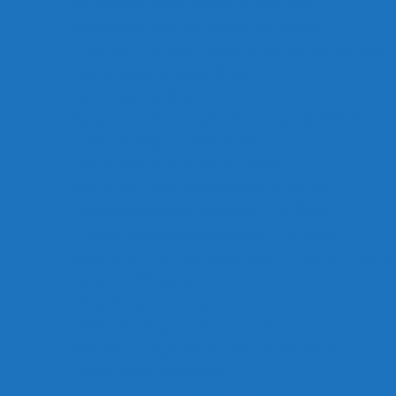
Reserve mit Schützenfest in Steinheim
Reserve mit nächster englischer Woche
Erste mit Heimsieg – Reserve verliert Torfestival k
Heimspielsonntag der Herren
Zwote gewinnt deutlich
Reserve bereits am Mittwoch erneut gefordert
Erste mit Sieg – Zwote verliert
Heimspielwochenende der Herren
30er halten gegen Gruppenligist lange mit
Jahreshauptversammlung am 12.09.2025
Kreispokal gegen Gruppenligist Bruchköbel
Reserve mit knapper Niederlage – Erste im Topspie
Auftakt in Wolfgang
Hinrunde der Herrenteams
Beide Teams gewinnen in Somborn
AXA Reitz mit großer Spende für die Damen
Letzte Tests in Somborn
Knappe Niederlage der Herren