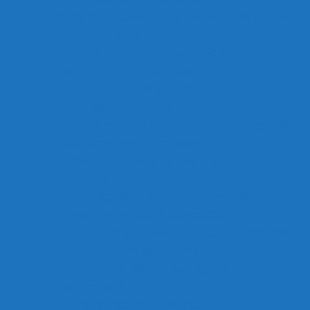
Beide Herrenteams testen gegen Niederissigheim
Güner kommt von Hilalspor
Yannick Gerber kommt vom SC Goldstein
Auch Edison Hoti kehrt zurück
Maurice Schmidt kehrt zurück
Erste verliert – Zweite gewinnt
Testspielserie der Herren geht am Sonntag weiter
Lucas Gosepath mit Comeback
Mischteam verliert in Huttengrund
Auch Hamdi kommt vom SV Albstadt
Kurzfristiger Test für die 1. Mannschaft
Niclas Schmidt zurück bei den 30ern
Musti Almhio wechselt von Albstadt zu den 30ern
Erste beiden Herrentests vorbei
Mahmut Cinko nächster Neuzugang
Erste Tests für die Herren
Zwergenaufstand bei den 30ern