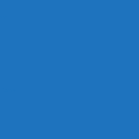
napp
l Remis