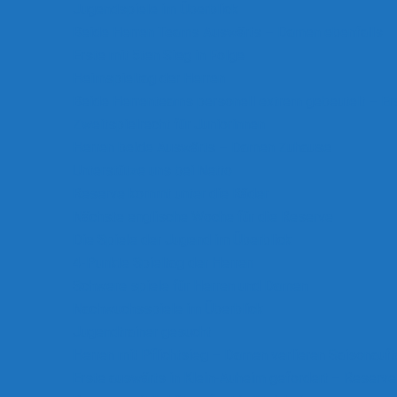
Jugendspiele im Überblick
Beide Herren Teams Auswärts – Damen ebenfalls
Erste mit 5ten Sieg in Folge
Heimspieltag der Herren
Beide Herrenteams personell extrem gebeutelt – Er
Zweitspielrecht für Juniorinnen
Herren beide Auswärts – Damen Zuhause
Unterstütze uns bei Netto
Reserve kommt unter die Räder
Nächste englische Woche für die Reserve
Die Spiele der Jugend im Überblick
4-Punkte Spieltag der Herren
Schwere spiele für Herren und Damen
Nachwuchsspiele im Überblick
Jugendtrainer gesucht
Herren mit Pflichtsieg – Damen verlieren Saisonauft
Erste auswärts in Klein-Auheim gefordert – Reserve