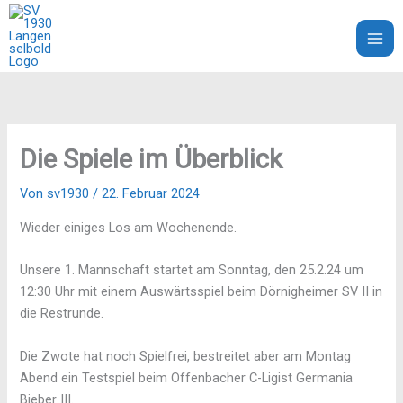
Zum
Inhalt
SV 1930 Langenselbold e.V.
springen
Die Spiele im Überblick
Von
sv1930
/
22. Februar 2024
Wieder einiges Los am Wochenende.
Unsere 1. Mannschaft startet am Sonntag, den 25.2.24 um
12:30 Uhr mit einem Auswärtsspiel beim Dörnigheimer SV II in
die Restrunde.
Die Zwote hat noch Spielfrei, bestreitet aber am Montag
Abend ein Testspiel beim Offenbacher C-Ligist Germania
Bieber III.