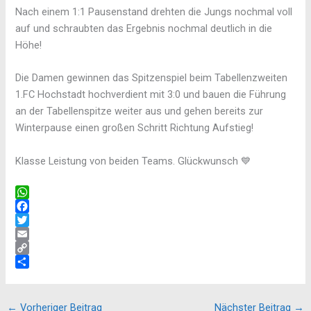
Nach einem 1:1 Pausenstand drehten die Jungs nochmal voll
auf und schraubten das Ergebnis nochmal deutlich in die
Höhe!
Die Damen gewinnen das Spitzenspiel beim Tabellenzweiten
1.FC Hochstadt hochverdient mit 3:0 und bauen die Führung
an der Tabellenspitze weiter aus und gehen bereits zur
Winterpause einen großen Schritt Richtung Aufstieg!
Klasse Leistung von beiden Teams. Glückwunsch 💙
W
h
F
a
a
T
t
c
w
E
s
e
i
m
C
A
b
t
a
o
T
p
o
t
i
p
e
p
o
e
l
y
i
←
Vorheriger Beitrag
Nächster Beitrag
→