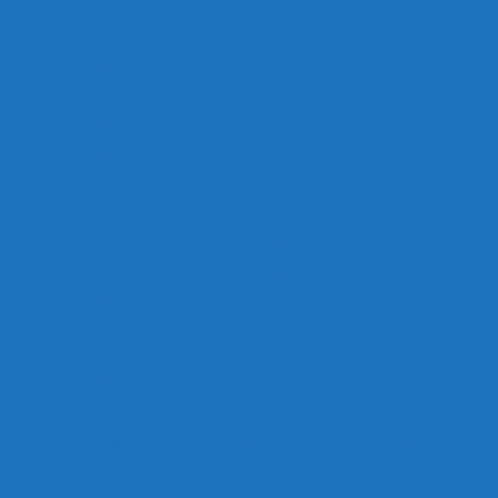
Auswärtssieg für die Erste
Erste mit Nachholspiel
Beide Herrenteams gewinnen
Heimspieltag der Herren
Dominik Sauer bleibt Trainer der Herren
Bambinis 2022 gesucht
Herren verlieren beide Spiele
Badtke Edelstahl Cup mit Jannik Freestyle
Herren wie Damen Auswärts
Ortsturnier geht in die nächste Runde
Dominante Heimsiege beider Herrenteams
Damen Auswärts – Herren Zuhause
Reserve gewinnt Derby
Derby für die Reserve
Erste gewinnt Auswärtsspiel
1. Mannschaft auswärts – Damen ebenfalls
Tag des Mädchenfussballs bei den 30ern