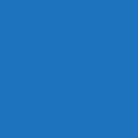
Erste gewinnt Restrundenauftakt – Reserve verliert 
1.Mannschaft startet in die Rückrunde
Reserve verliert Torfestival
Reserve auswärts gefordert
Starker Test der Ersten – Reserve verliert
Herren mit Heimspielen
Herren gewinnen eigenen Wintercup
Reserve Donnerstagabend in Somborn
Jugend startet wieder
Herren Wintercup in den Startlöchern
Nächster Test der 1. Mannschaft
Herren starten in Vorbereitung
Neue Trikots für D- und C-Juniorinnen
G2 erhält Trainingsshirts von Pflegedienst Selbold
B-Juniorinnen für Saison 26/27 gesucht
Badtke Edelstahl Cup 2026 mit Hightlight
Bambini Trainer gesucht
D-Juniorinnen sind Herbstmeister