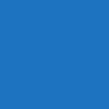
Beide Herrenteams testen gegen Niederissigheim
Güner kommt von Hilalspor
Yannick Gerber kommt vom SC Goldstein
Auch Edison Hoti kehrt zurück
Maurice Schmidt kehrt zurück
Erste verliert – Zweite gewinnt
Testspielserie der Herren geht am Sonntag weiter
Lucas Gosepath mit Comeback
Mischteam verliert in Huttengrund
Auch Hamdi kommt vom SV Albstadt
Kurzfristiger Test für die 1. Mannschaft
Niclas Schmidt zurück bei den 30ern
Musti Almhio wechselt von Albstadt zu den 30ern
Erste beiden Herrentests vorbei
Mahmut Cinko nächster Neuzugang
Erste Tests für die Herren
Zwergenaufstand bei den 30ern