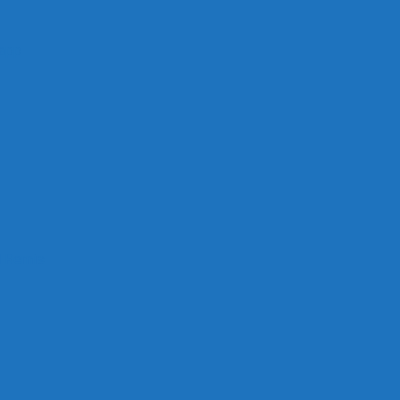
napp
l Remis