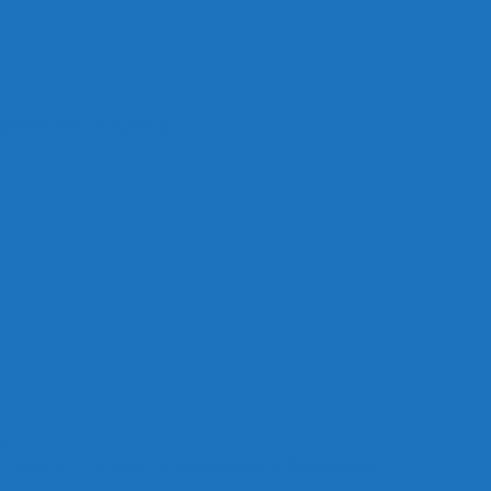
ste dennoch Siegreich
akt
 Spielfrei – Damen mit Saisonstart in Bad Nauheim