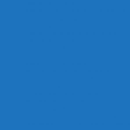
Jugendspiele im Überblick
Beide Herren Teams Auswärts – Damen ebenfalls
Erste mit 5ten Sieg in Folge
Heimspieltag der Herren
Beide Herrenteams personell extrem gebeutelt – Er
Zweitspielrecht für Juniorinnen
Herren beide Auswärts – Damen Zuhause
Unterstütze uns bei Netto
Reserve kommt unter die Räder
Nächste englische Woche für die Reserve
Die Spiele der Jugend im Überblick
4-Punkte Spieltag der Herren
Schwere spiele für Herren und Damen
Nachwuchsspiele im Überblick
Jugendtrainer gesucht
Herren mit Pflichtsieg – Damen verlieren Saisonauft
Erste auswärts in Klein-Auheim gefordert – Reserve