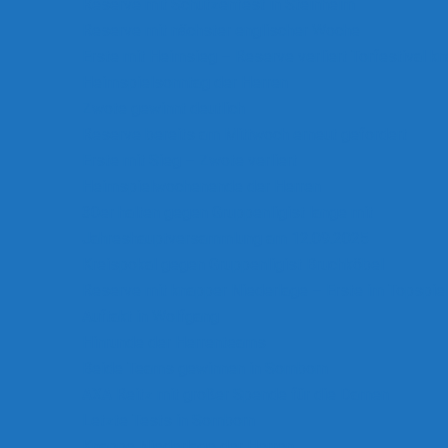
Reserve mit Schützenfest in Steinheim
Reserve mit nächster englischer Woche
Erste mit Heimsieg – Reserve verliert Torfestival k
Heimspielsonntag der Herren
Zwote gewinnt deutlich
Reserve bereits am Mittwoch erneut gefordert
Erste mit Sieg – Zwote verliert
Heimspielwochenende der Herren
30er halten gegen Gruppenligist lange mit
Jahreshauptversammlung am 12.09.2025
Kreispokal gegen Gruppenligist Bruchköbel
Reserve mit knapper Niederlage – Erste im Topspie
Auftakt in Wolfgang
Hinrunde der Herrenteams
Beide Teams gewinnen in Somborn
AXA Reitz mit großer Spende für die Damen
Letzte Tests in Somborn
Knappe Niederlage der Herren