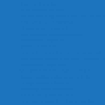
Herren mit Heimspielen
Damen Auswärts gefordert
30er Nachwuchs sagt Danke an die DEVK Thorsten 
Herren und Damen mit Niederlage
Die Jugendspiele im Überblick
Beide Herrenteams auswärts gefordert
Reserve verliert unglücklich
Reserve mit Heimspiel
Erste verliert Derby in Unterzahl in letzter Sekunde
Derby und Spitzenspiel für die Erste – Reserve in E
Reserve verliert enges Spiel
Stern des Sports in Bronze geht an die 30er
Reserve auswärts in Mittelbuchen gefordert
Die Jugendspiele im Überblick
Kantersiege beider Herrenteams
Heimspiel Doppelpack der Herren
Erste weiterhin Siegreich – Reserve unterliegt