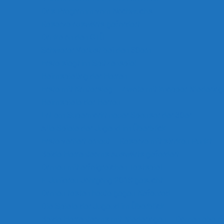
Das Programm vom Nachwuchs
Reserve auswärts gefordert
Danke an den GTÜ
Schwerer Verlust bei den 30ern
Erste siegt im Spitzenspiel
Heimspieltag der Herren
Erste mit Kantersieg – Zwote mit knapper Niederlag
Heimspiele der Herren
LaLem Supermarkt neuer Sponsor der 30er
Alle Spiele der Jugend im Überblick
Erste verliert erneut – Reserve mit starken Punkt
Beide Herrenteams Auswärts gefordert
Damen mit erfolgreichen Testspiel
F-Junioren Jahrgang 2018 gesucht
Damen testen heute gegen Kefenrod
Die Spiele der Jugend im Überblick
Beide Herrenteams mit Niederlagen – Damen ebenfa