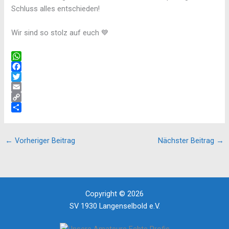
Schluss alles entschieden!
Wir sind so stolz auf euch 💙
W
h
F
a
a
T
t
c
w
E
s
e
i
m
C
A
b
t
a
o
T
p
o
t
i
p
e
p
o
e
l
y
i
←
Vorheriger Beitrag
Nächster Beitrag
→
k
r
L
l
i
e
n
n
k
Copyright © 2026
SV 1930 Langenselbold e.V.