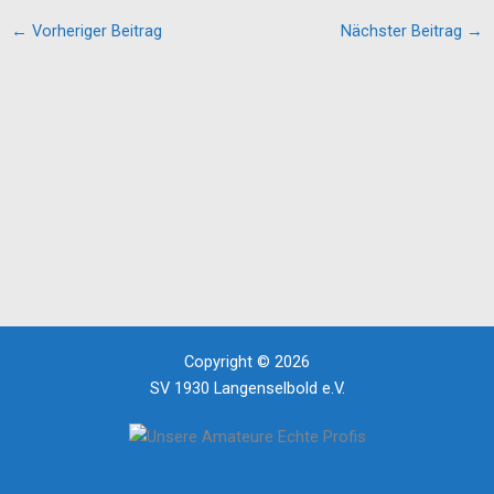
t
e
t
i
y
l
←
Vorheriger Beitrag
Nächster Beitrag
→
s
b
t
l
L
e
A
o
e
i
n
p
o
r
n
p
k
k
Copyright © 2026
SV 1930 Langenselbold e.V.