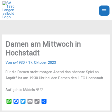
Zum
Inhalt
SV 1930 Langenselbold e.V.
springen
Damen am Mittwoch in
Hochstadt
Von
sv1930
/
17. Oktober 2023
Für die Damen steht morgen Abend das nächste Spiel an.
Anpfiff ist um 19:30 Uhr bei den Damen des 1 FC Hochstadt.
Auf geht’s Mädels 💙🤍
W
F
T
E
C
T
h
a
w
m
o
e
a
c
i
a
p
i