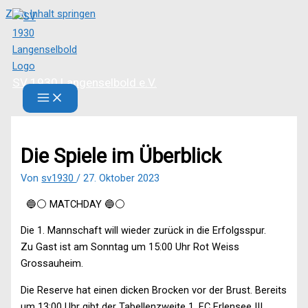
Zum Inhalt springen
SV 1930 Langenselbold e.V.
Die Spiele im Überblick
Von
sv1930
/
27. Oktober 2023
🔵⚪️ MATCHDAY 🔵⚪️
Die 1. Mannschaft will wieder zurück in die Erfolgsspur.
Zu Gast ist am Sonntag um 15:00 Uhr Rot Weiss
Grossauheim.
Die Reserve hat einen dicken Brocken vor der Brust. Bereits
um 13:00 Uhr gibt der Tabellenzweite 1. FC Erlensee III