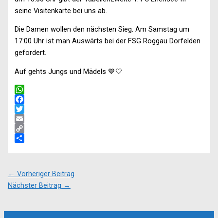
seine Visitenkarte bei uns ab.
Die Damen wollen den nächsten Sieg. Am Samstag um
17:00 Uhr ist man Auswärts bei der FSG Roggau Dorfelden
gefordert.
Auf gehts Jungs und Mädels 💙🤍
WhatsApp
Facebook
Twitter
Email
Copy
Link
Teilen
←
Vorheriger Beitrag
Nächster Beitrag
→